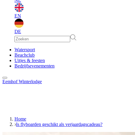
NL
EN
DE
EN
Watersport
Beachclub
Uitjes & feesten
DE
Bedrijfsevenementen
Eemhof Winterlodge
Home
Is flyboarden geschikt als verjaardagscadeau?