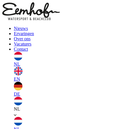
Nieuws
Ervaringen
Over ons
Vacatures
Contact
NL
EN
DE
NL