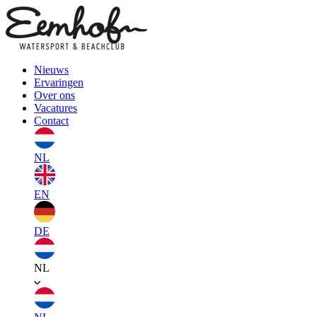
Nieuws
Ervaringen
Over ons
Vacatures
Contact
NL
EN
DE
NL