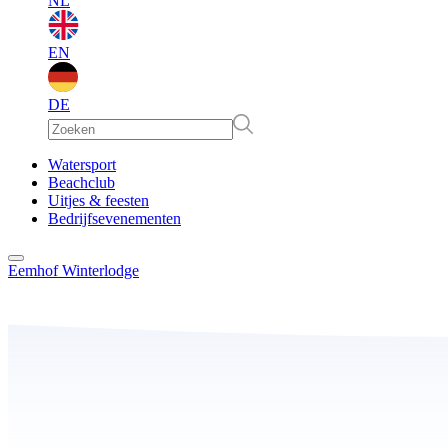
NL
EN
DE
EN
Watersport
Beachclub
Uitjes & feesten
DE
Bedrijfsevenementen
Eemhof Winterlodge