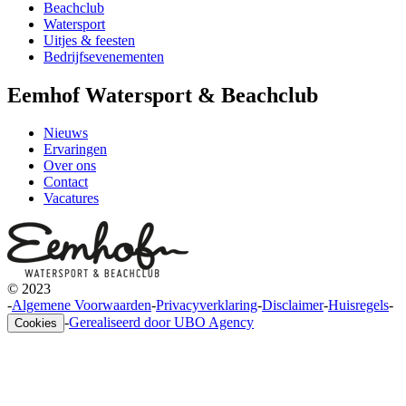
Beachclub
Watersport
Uitjes & feesten
Bedrijfsevenementen
Eemhof Watersport & Beachclub
Nieuws
Ervaringen
Over ons
Contact
Vacatures
© 2023
-
Algemene Voorwaarden
-
Privacyverklaring
-
Disclaimer
-
Huisregels
-
-
Gerealiseerd door UBO Agency
Cookies