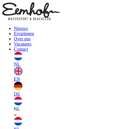
Nieuws
Ervaringen
Over ons
Vacatures
Contact
NL
EN
DE
NL