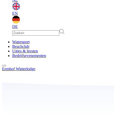
NL
EN
DE
EN
Watersport
Beachclub
Uitjes & feesten
DE
Bedrijfsevenementen
Eemhof Winterlodge