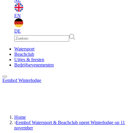
NL
EN
DE
EN
Watersport
Beachclub
Uitjes & feesten
DE
Bedrijfsevenementen
Eemhof Winterlodge
Home
Eemhof Watersport & Beachclub opent Winterlodge op 11
november