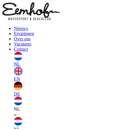
Nieuws
Ervaringen
Over ons
Vacatures
Contact
NL
EN
DE
NL