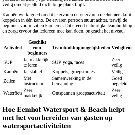
veilig omdat je altijd dicht bij je plank blijft.
Kanoën werkt goed omdat je ervaren en onervaren deelnemers kunt
koppelen in één kano. De ervaren persoon stuurt achter, terwijl de
beginner voorin zit en kan leren. Dit creëert natuurlijke teambuilding
en zorgt ervoor dat iedereen mee kan doen, ongeacht het niveau.
Geschikt
Activiteit
voor
Teambuildingmogelijkheden
Veiligheid
beginners
Ja, makkelijk
Zeer
SUP
SUP-yoga, races
te leren
veilig
Kanoën
Ja, stabiel
Koppels, groepsroutes
Veilig
Met
Samenwerking in de
Goed
Zeilen
instructeur
bemanning
begeleid
Zeer
Zeer
Waterfiets
Ontspannen groepsactiviteit
makkelijk
veilig
Hoe Eemhof Watersport & Beach helpt
met het voorbereiden van gasten op
watersportactiviteiten