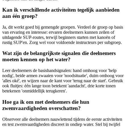
Kan ik verschillende activiteiten tegelijk aanbieden
aan één groep?
Ja, dit werkt goed bij gemengde groepen. Verdeel de groep op basis
van ervaring en interesse: ervaren deelnemers kunnen zeilen of
uitdagende SUP-routes, terwijl beginners starten met kanoën of
rustig SUP'en. Zorg wel voor voldoende instructeurs per subgroep.
Wat zijn de belangrijkste signalen die deelnemers
moeten kennen op het water?
Leer deelnemers de basishandsignalen: hand omhoog voor 'help
nodig', beide armen zwaaien voor 'noodsituatie', duim omhoog voor
'alles oké', en wijzen naar de kant voor 'terug naar de start'. Gebruik
ook fluitjes: één lange toon betekent 'aandacht', drie korte tonen
betekenen 'onmiddellijk terugkeren'.
Hoe ga ik om met deelnemers die hun
zwemvaardigheden overschatten?
Observeer alle deelnemers nauwlettend tijdens de eerste activiteiten
en test zwemvaardigheden discreet in ondiep water. Stel bij twijfel