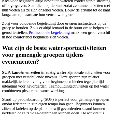
Kies voor beginners altijd beschutte wateren zonder sterke stroming
of hoge golven. Start dicht bij de kant zodat ze kunnen afzetten met
hun voeten als ze zich onzeker voelen. Bouw de afstand tot de kant
langzaam op naarmate hun vertrouwen groeit.
Zorg voor voldoende begeleiding door ervaren instructeurs bij de
groep te houden. Zo is er altijd iemand in de buurt om te helpen en
gerust te stellen.
Professionele begeleiding
maakt een groot verschil
in hoe comfortabel beginners zich voelen.
Wat zijn de beste watersportactiviteiten
voor gemengde groepen tijdens
evenementen?
SUP, kanoën en zeilen in rustig water
zijn ideale activiteiten voor
groepen met verschillende niveaus. Deze sporten zijn relatief
makkelijk te leren, veilig voor beginners en bieden tegelijkertijd
uitdaging voor gevorderden. Teambuildingactiviteiten op het water
combineren plezier met samenwerking.
Stand-up paddleboarding (SUP) is perfect voor gemengde groepen
omdat iedereen in zijn eigen tempo kan gaan. Beginners kunnen
zitten of knielen op de plank, terwijl gevorderden staand kunnen
peddelen of zelfs yoga-oefeningen kunnen doen. De activiteit is