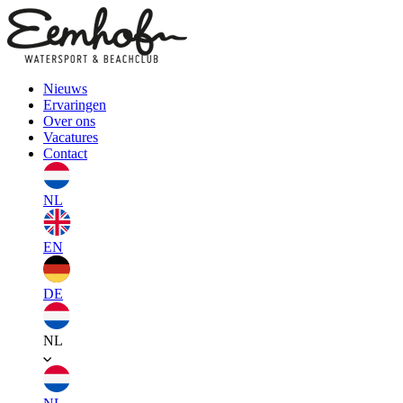
Nieuws
Ervaringen
Over ons
Vacatures
Contact
NL
EN
DE
NL