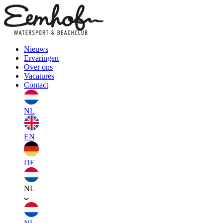
Nieuws
Ervaringen
Over ons
Vacatures
Contact
NL
EN
DE
NL