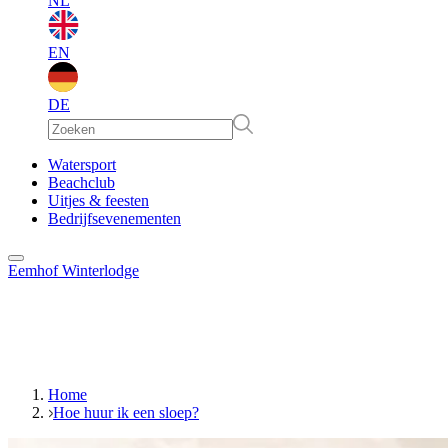
NL
EN
DE
EN
Watersport
Beachclub
Uitjes & feesten
DE
Bedrijfsevenementen
Eemhof Winterlodge
Home
Hoe huur ik een sloep?