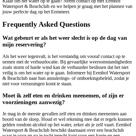
Klaar om het water op te gaan? Neem contact op met Eemhof
Watersport & Beachclub en we helpen je graag met het plannen van
jouw perfecte dag op het Eemmeer.
Frequently Asked Questions
Wat gebeurt er als het weer slecht is op de dag van
mijn reservering?
Als het weer tegenvalt, is het verstandig om vooraf contact op te
nemen met de verhuurlocatie. Bij gevaarlijke weersomstandigheden
zoals storm of harde wind kan de verhuurder beslissen dat het niet
veilig is om het water op te gaan. Informeer bij Eemhof Watersport
& Beachclub naar hun annulerings- of omboekingsbeleid, zodat je
niet voor verrassingen komt te staan.
Moet ik zelf eten en drinken meenemen, of zijn er
voorzieningen aanwezig?
Je mag in de meeste gevallen zelf eten en drinken meenemen aan
boord van de sloep. Houd er wel rekening mee dat er regels kunnen
gelden rondom alcohol op het water, zeker als je zelf vaart. Eemhof
Watersport & Beachclub beschikt daarnaast over een beachclub
waar je voor en na je tocht terecht kunt voor een hapje en een