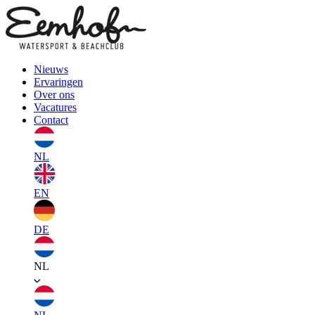
Nieuws
Ervaringen
Over ons
Vacatures
Contact
NL
EN
DE
NL