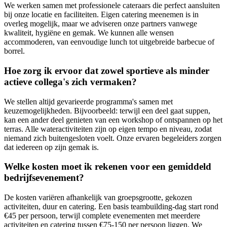
We werken samen met professionele cateraars die perfect aansluiten
bij onze locatie en faciliteiten. Eigen catering meenemen is in
overleg mogelijk, maar we adviseren onze partners vanwege
kwaliteit, hygiëne en gemak. We kunnen alle wensen
accommoderen, van eenvoudige lunch tot uitgebreide barbecue of
borrel.
Hoe zorg ik ervoor dat zowel sportieve als minder
actieve collega's zich vermaken?
We stellen altijd gevarieerde programma's samen met
keuzemogelijkheden. Bijvoorbeeld: terwijl een deel gaat suppen,
kan een ander deel genieten van een workshop of ontspannen op het
terras. Alle wateractiviteiten zijn op eigen tempo en niveau, zodat
niemand zich buitengesloten voelt. Onze ervaren begeleiders zorgen
dat iedereen op zijn gemak is.
Welke kosten moet ik rekenen voor een gemiddeld
bedrijfsevenement?
De kosten variëren afhankelijk van groepsgrootte, gekozen
activiteiten, duur en catering. Een basis teambuilding-dag start rond
€45 per persoon, terwijl complete evenementen met meerdere
activiteiten en catering tussen €75-150 per persoon liggen. We