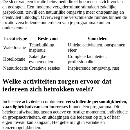
De sfeer van een locatie beïnvloedt direct hoe mensen zich voelen
en gedragen. Een moderne vergaderruimte stimuleert zakelijke
gesprekken, terwijl een natuurlijke omgeving meer ontspanning en
creativiteit uitnodigt. Overweeg hoe verschillende ruimtes binnen de
locatie verschillende onderdelen van je programma kunnen
ondersteunen.
Locatietype
Beste voor
Voordelen
Teambuilding,
Unieke activiteiten, ontspannen
Waterlocatie
inspiratie
sfeer
Zakelijke
Complete faciliteiten,
Hotellocatie
evenementen
professionaliteit
Natuurlocatie
Creatieve sessies
Inspirerende omgeving, rust
Welke activiteiten zorgen ervoor dat
iedereen zich betrokken voelt?
Inclusieve activiteiten combineren
verschillende persoonlijkheden,
vaardigheidsniveaus en interesses
binnen één programma. Dit
betekent afwisseling tussen actieve en rustige momenten, individuele
en groepsactiviteiten, en uitdagingen die iedereen op zijn of haar
eigen niveau kan aangaan. Het geheim ligt in variatie en
keuzemogelijkheden.