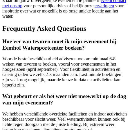
Klaar om jouw onvergetelijke evenement te plannen?
Neem contact
met ons op
voor persoonlijk advies of bekijk onze
ervaringen
voor
inspiratie over wat er mogelijk is op onze unieke locatie aan het
water.
Frequently Asked Questions
Hoe ver van tevoren moet ik mijn evenement bij
Eemhof Watersportcenter boeken?
Voor de beste beschikbaarheid adviseren we om minimaal 6-8
weken van tevoren te boeken, vooral voor evenementen in het
hoogseizoen (april-september). Voor flexibiliteit in activiteiten en
catering raden we zelfs 2-3 maanden aan. Last-minute boekingen
zijn vaak nog mogelijk, maar de keuze in data en activiteiten kan
beperkt zijn.
Wat gebeurt er als het weer niet meewerkt op de dag
van mijn evenement?
We hebben verschillende overdekte faciliteiten en indoor activiteiten
beschikbaar voor slecht weer. Veel wateractiviteiten kunnen ook bij
lichte regen doorgaan met de juiste kleding. Bij extreem weer
bespreken we samen alternatieve programma's of