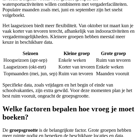
watersportactiviteiten willen combineren met vergaderfaciliteiten.
Populaire maanden zoals mei, juni en september zijn het snelst
volgeboekt.
Het laagseizoen biedt meer flexibiliteit. Van oktober tot maart kun je
vaak korter van tevoren terecht, afhankelijk van indooractiviteiten en
vergadermogelijkheden. Kleinere groepen hebben meestal meer
keuze in beschikbare data.
Seizoen
Kleine groep
Grote groep
Hoogseizoen (apr-sep)
Enkele weken
Ruim van tevoren
Laagseizoen (okt-mrt)
Korter van tevoren
Enkele weken
Topmaanden (mei, jun, sep)
Ruim van tevoren
Maanden vooruit
Specifieke data, zoals vrijdagen en het begin of einde van
schoolvakanties, zijn extra gewild. Voor deze momenten plan je het
best ruim vooruit, ongeacht de groepsgrootte.
Welke factoren bepalen hoe vroeg je moet
boeken?
De
groepsgrootte
is de belangrijkste factor. Grote groepen hebben
meer ruimte nodig en beperken de beschikbare locaties en data.