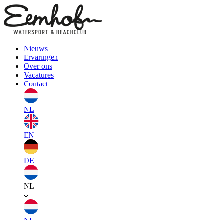
Nieuws
Ervaringen
Over ons
Vacatures
Contact
NL
EN
DE
NL