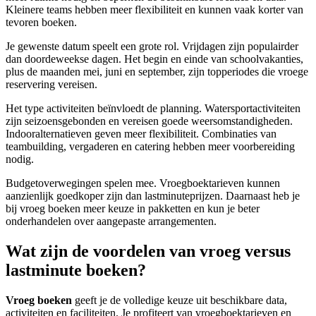
Kleinere teams hebben meer flexibiliteit en kunnen vaak korter van
tevoren boeken.
Je gewenste datum speelt een grote rol. Vrijdagen zijn populairder
dan doordeweekse dagen. Het begin en einde van schoolvakanties,
plus de maanden mei, juni en september, zijn topperiodes die vroege
reservering vereisen.
Het type activiteiten beïnvloedt de planning. Watersportactiviteiten
zijn seizoensgebonden en vereisen goede weersomstandigheden.
Indooralternatieven geven meer flexibiliteit. Combinaties van
teambuilding, vergaderen en catering hebben meer voorbereiding
nodig.
Budgetoverwegingen spelen mee. Vroegboektarieven kunnen
aanzienlijk goedkoper zijn dan lastminuteprijzen. Daarnaast heb je
bij vroeg boeken meer keuze in pakketten en kun je beter
onderhandelen over aangepaste arrangementen.
Wat zijn de voordelen van vroeg versus
lastminute boeken?
Vroeg boeken
geeft je de volledige keuze uit beschikbare data,
activiteiten en faciliteiten. Je profiteert van vroegboektarieven en