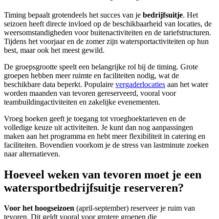
Timing bepaalt grotendeels het succes van je
bedrijfsuitje
. Het
seizoen heeft directe invloed op de beschikbaarheid van locaties, de
weersomstandigheden voor buitenactiviteiten en de tariefstructuren.
Tijdens het voorjaar en de zomer zijn watersportactiviteiten op hun
best, maar ook het meest gewild.
De groepsgrootte speelt een belangrijke rol bij de timing. Grote
groepen hebben meer ruimte en faciliteiten nodig, wat de
beschikbare data beperkt. Populaire
vergaderlocaties
aan het water
worden maanden van tevoren gereserveerd, vooral voor
teambuildingactiviteiten en zakelijke evenementen.
Vroeg boeken geeft je toegang tot vroegboektarieven en de
volledige keuze uit activiteiten. Je kunt dan nog aanpassingen
maken aan het programma en hebt meer flexibiliteit in catering en
faciliteiten. Bovendien voorkom je de stress van lastminute zoeken
naar alternatieven.
Hoeveel weken van tevoren moet je een
watersportbedrijfsuitje reserveren?
Voor het hoogseizoen
(april-september) reserveer je ruim van
tevoren. Dit geldt vooral voor grotere groepen die