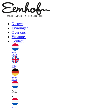
Nieuws
Ervaringen
Over ons
Vacatures
Contact
NL
EN
DE
NL