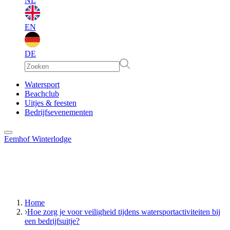
NL
EN
DE
EN
Watersport
Beachclub
Uitjes & feesten
DE
Bedrijfsevenementen
Eemhof Winterlodge
Home
Hoe zorg je voor veiligheid tijdens watersportactiviteiten bij
een bedrijfsuitje?