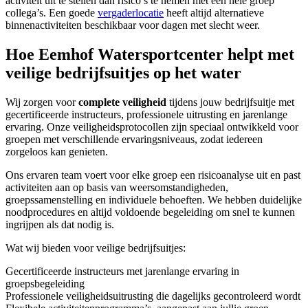
activiteit uit te stellen dan risico’s te nemen met een hele groep
collega’s. Een goede
vergaderlocatie
heeft altijd alternatieve
binnenactiviteiten beschikbaar voor dagen met slecht weer.
Hoe Eemhof Watersportcenter helpt met
veilige bedrijfsuitjes op het water
Wij zorgen voor
complete veiligheid
tijdens jouw bedrijfsuitje met
gecertificeerde instructeurs, professionele uitrusting en jarenlange
ervaring. Onze veiligheidsprotocollen zijn speciaal ontwikkeld voor
groepen met verschillende ervaringsniveaus, zodat iedereen
zorgeloos kan genieten.
Ons ervaren team voert voor elke groep een risicoanalyse uit en past
activiteiten aan op basis van weersomstandigheden,
groepssamenstelling en individuele behoeften. We hebben duidelijke
noodprocedures en altijd voldoende begeleiding om snel te kunnen
ingrijpen als dat nodig is.
Wat wij bieden voor veilige bedrijfsuitjes:
Gecertificeerde instructeurs met jarenlange ervaring in
groepsbegeleiding
Professionele veiligheidsuitrusting die dagelijks gecontroleerd wordt