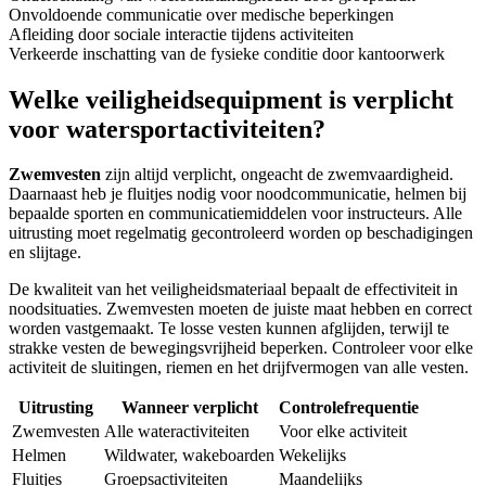
Onvoldoende communicatie over medische beperkingen
Afleiding door sociale interactie tijdens activiteiten
Verkeerde inschatting van de fysieke conditie door kantoorwerk
Welke veiligheidsequipment is verplicht
voor watersportactiviteiten?
Zwemvesten
zijn altijd verplicht, ongeacht de zwemvaardigheid.
Daarnaast heb je fluitjes nodig voor noodcommunicatie, helmen bij
bepaalde sporten en communicatiemiddelen voor instructeurs. Alle
uitrusting moet regelmatig gecontroleerd worden op beschadigingen
en slijtage.
De kwaliteit van het veiligheidsmateriaal bepaalt de effectiviteit in
noodsituaties. Zwemvesten moeten de juiste maat hebben en correct
worden vastgemaakt. Te losse vesten kunnen afglijden, terwijl te
strakke vesten de bewegingsvrijheid beperken. Controleer voor elke
activiteit de sluitingen, riemen en het drijfvermogen van alle vesten.
Uitrusting
Wanneer verplicht
Controlefrequentie
Zwemvesten
Alle wateractiviteiten
Voor elke activiteit
Helmen
Wildwater, wakeboarden
Wekelijks
Fluitjes
Groepsactiviteiten
Maandelijks