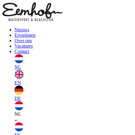
Nieuws
Ervaringen
Over ons
Vacatures
Contact
NL
EN
DE
NL