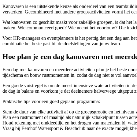
Kanovaren is een uitstekende keuze als onderdeel van een teambuildi
versterken. Gecombineerd met andere groepsactiviteiten vormt het ee
Wat kanovaren zo geschikt maakt voor zakelijke groepen, is dat het la
maken. Wie communiceert goed? Wie neemt het voortouw? Die inzicht
Voor HR-managers en eventplanners is het prettig dat een dag aan 
combinatie het beste past bij de doelstellingen van jouw team.
Hoe plan je een dag kanovaren met meerder
Een dag met kanovaren en meerdere activiteiten plan je het beste doo
tijdschema en bouw rustmomenten in, zodat de dag niet te vol aanvoel
Een goede vuistregel is om de meest intensieve wateractiviteiten in de
de dag in balans en voorkom je dat deelnemers halverwege uitgeput zi
Praktische tips voor een goed gepland programma:
Stem de duur van elke activiteit af op de groepsgrootte en het niveau
Plan een rustmoment of maaltijd als natuurlijk schakelpunt tussen activ
Houd rekening met omkleedtijd en het drogen van materialen bij water
Vraag bij Eemhof Watersport & Beachclub naar de exacte mogelijkhede