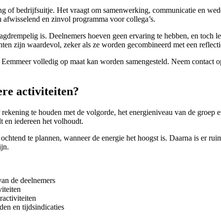
ng of bedrijfsuitje. Het vraagt om samenwerking, communicatie en weder
n afwisselend en zinvol programma voor collega’s.
agdrempelig is. Deelnemers hoeven geen ervaring te hebben, en toch leve
en zijn waardevol, zeker als ze worden gecombineerd met een reflect
het Eemmeer volledig op maat kan worden samengesteld. Neem contact 
e activiteiten?
r rekening te houden met de volgorde, het energieniveau van de groep e
t en iedereen het volhoudt.
 ochtend te plannen, wanneer de energie het hoogst is. Daarna is er ruim
jn.
 van de deelnemers
iteiten
activiteiten
n en tijdsindicaties