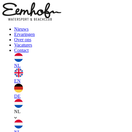
Nieuws
Ervaringen
Over ons
Vacatures
Contact
NL
EN
DE
NL