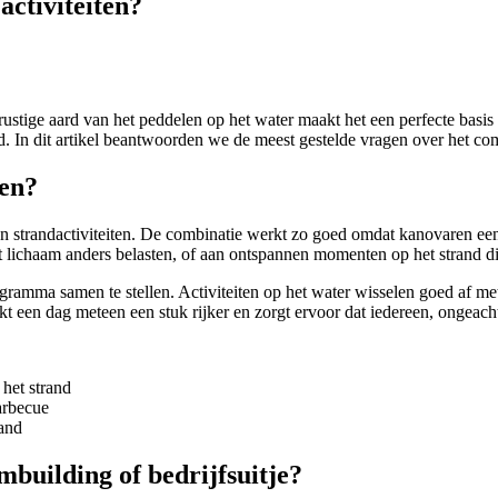
ctiviteiten?
rustige aard van het peddelen op het water maakt het een perfecte basis
nd. In dit artikel beantwoorden we de meest gestelde vragen over het 
ren?
n strandactiviteiten. De combinatie werkt zo goed omdat kanovaren ee
et lichaam anders belasten, of aan ontspannen momenten op het strand d
amma samen te stellen. Activiteiten op het water wisselen goed af me
t een dag meteen een stuk rijker en zorgt ervoor dat iedereen, ongeacht h
het strand
arbecue
land
building of bedrijfsuitje?