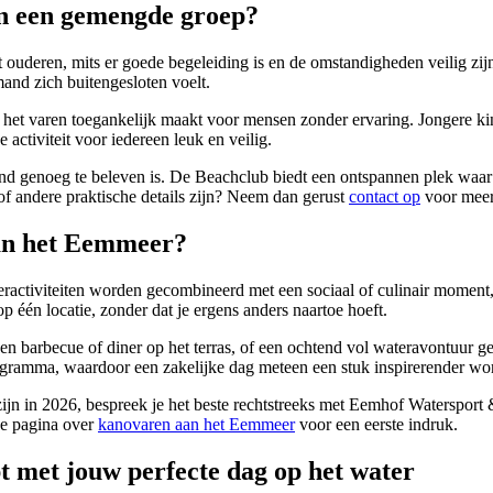
 in een gemengde groep?
ot ouderen, mits er goede begeleiding is en de omstandigheden veilig zij
and zich buitengesloten voelt.
at het varen toegankelijk maakt voor mensen zonder ervaring. Jongere 
 activiteit voor iedereen leuk en veilig.
 land genoeg te beleven is. De Beachclub biedt een ontspannen plek waa
of andere praktische details zijn? Neem dan gerust
contact op
voor meer
aan het Eemmeer?
activiteiten worden gecombineerd met een sociaal of culinair moment,
 één locatie, zonder dat je ergens anders naartoe hoeft.
en barbecue of diner op het terras, of een ochtend vol wateravontuur 
gramma, waardoor een zakelijke dag meteen een stuk inspirerender wor
zijn in 2026, bespreek je het beste rechtstreeks met Eemhof Watersp
de pagina over
kanovaren aan het Eemmeer
voor een eerste indruk.
 met jouw perfecte dag op het water