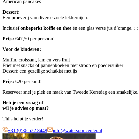
American pancakes
Dessert:
Een proeverij van diverse zoete lekkernijen.
Inclusief
onbeperkt koffie en thee
én een glas verse jus d’orange. 🍊
Prijs:
€47,50 per persoon!
Voor de kinderen:
Muffin, croissant, jam en vers fruit
Friet met snacks
of
pannenkoeken met stroop en poedersuiker
Dessert: een gezellige schatkist met ijs
Prijs:
€20 per kind!
Reserveer snel je plek en maak van Tweede Kerstdag een smakelijke, 
Heb je een vraag of
wil je advies op maat?
Thijs helpt je verder!
+31 (0)36 522 8448
info@watersportcenter.nl