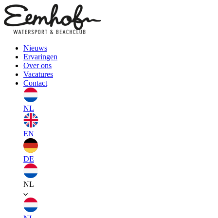
Nieuws
Ervaringen
Over ons
Vacatures
Contact
NL
EN
DE
NL