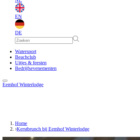
NL
EN
DE
EN
Watersport
Beachclub
Uitjes & feesten
DE
Bedrijfsevenementen
Eemhof Winterlodge
Home
Kerstbrunch bij Eemhof Winterlodge