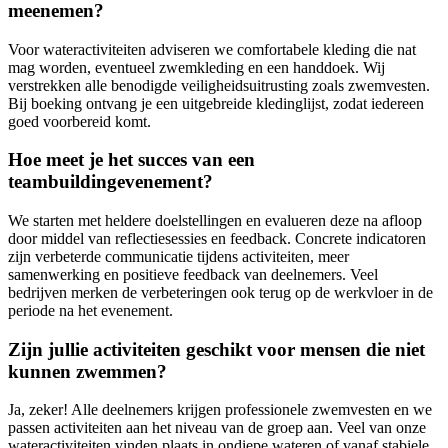
meenemen?
Voor wateractiviteiten adviseren we comfortabele kleding die nat
mag worden, eventueel zwemkleding en een handdoek. Wij
verstrekken alle benodigde veiligheidsuitrusting zoals zwemvesten.
Bij boeking ontvang je een uitgebreide kledinglijst, zodat iedereen
goed voorbereid komt.
Hoe meet je het succes van een
teambuildingevenement?
We starten met heldere doelstellingen en evalueren deze na afloop
door middel van reflectiesessies en feedback. Concrete indicatoren
zijn verbeterde communicatie tijdens activiteiten, meer
samenwerking en positieve feedback van deelnemers. Veel
bedrijven merken de verbeteringen ook terug op de werkvloer in de
periode na het evenement.
Zijn jullie activiteiten geschikt voor mensen die niet
kunnen zwemmen?
Ja, zeker! Alle deelnemers krijgen professionele zwemvesten en we
passen activiteiten aan het niveau van de groep aan. Veel van onze
wateractiviteiten vinden plaats in ondiepe wateren of vanaf stabiele