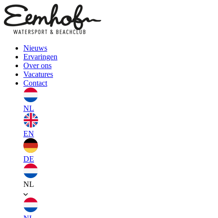
Nieuws
Ervaringen
Over ons
Vacatures
Contact
NL
EN
DE
NL