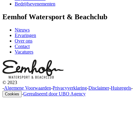
Bedrijfsevenementen
Eemhof Watersport & Beachclub
Nieuws
Ervaringen
Over ons
Contact
Vacatures
© 2023
-
Algemene Voorwaarden
-
Privacyverklaring
-
Disclaimer
-
Huisregels
-
-
Gerealiseerd door UBO Agency
Cookies