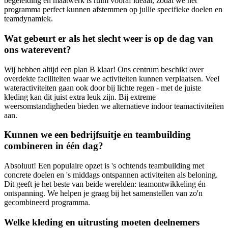
begeleiding en maatwerk is ruim vooraf ideaal, zodat we het
programma perfect kunnen afstemmen op jullie specifieke doelen en
teamdynamiek.
Wat gebeurt er als het slecht weer is op de dag van
ons waterevent?
Wij hebben altijd een plan B klaar! Ons centrum beschikt over
overdekte faciliteiten waar we activiteiten kunnen verplaatsen. Veel
wateractiviteiten gaan ook door bij lichte regen - met de juiste
kleding kan dit juist extra leuk zijn. Bij extreme
weersomstandigheden bieden we alternatieve indoor teamactiviteiten
aan.
Kunnen we een bedrijfsuitje en teambuilding
combineren in één dag?
Absoluut! Een populaire opzet is 's ochtends teambuilding met
concrete doelen en 's middags ontspannen activiteiten als beloning.
Dit geeft je het beste van beide werelden: teamontwikkeling én
ontspanning. We helpen je graag bij het samenstellen van zo'n
gecombineerd programma.
Welke kleding en uitrusting moeten deelnemers