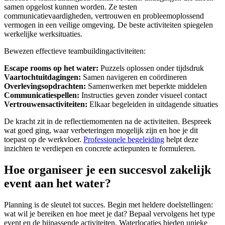
samen opgelost kunnen worden. Ze testen
communicatievaardigheden, vertrouwen en probleemoplossend
vermogen in een veilige omgeving. De beste activiteiten spiegelen
werkelijke werksituaties.
Bewezen effectieve teambuildingactiviteiten:
Escape rooms op het water:
Puzzels oplossen onder tijdsdruk
Vaartochtuitdagingen:
Samen navigeren en coördineren
Overlevingsopdrachten:
Samenwerken met beperkte middelen
Communicatiespellen:
Instructies geven zonder visueel contact
Vertrouwensactiviteiten:
Elkaar begeleiden in uitdagende situaties
De kracht zit in de reflectiemomenten na de activiteiten. Bespreek
wat goed ging, waar verbeteringen mogelijk zijn en hoe je dit
toepast op de werkvloer.
Professionele begeleiding
helpt deze
inzichten te verdiepen en concrete actiepunten te formuleren.
Hoe organiseer je een succesvol zakelijk
event aan het water?
Planning is de sleutel tot succes. Begin met heldere doelstellingen:
wat wil je bereiken en hoe meet je dat? Bepaal vervolgens het type
event en de bijpassende activiteiten. Waterlocaties bieden unieke