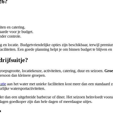
26?
iten en catering.
aarde voor je budget.
der controle.
ing en locatie. Budgetvriendelijke opties zijn beschikbaar, terwijl pr
faciliteiten. Een goede planning helpt je om binnen budget te blijven en 
rijfsuitje?
epsgrootte, locatiekeuze, activiteiten, catering, duur en seizoen.
Groe
ersoon dan kleinere groepen.
atie
aan het water met unieke faciliteiten kost meer dan een standaard 
rlijke watersportactiviteiten.
 dan een uitgebreide barbecue of diner. Het seizoen beïnvloedt vooral 
e dagen goedkoper zijn dan hele dagen of meerdaagse uitjes.
?