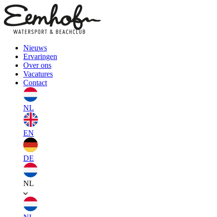
Nieuws
Ervaringen
Over ons
Vacatures
Contact
NL
EN
DE
NL