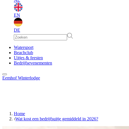
NL
EN
DE
EN
Watersport
Beachclub
Uitjes & feesten
DE
Bedrijfsevenementen
Eemhof Winterlodge
Home
Wat kost een bedrijfsuitje gemiddeld in 2026?