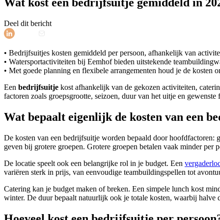
Wat kost een bedrijfsuitje gemiddeld in 20
Deel dit bericht
• Bedrijfsuitjes kosten gemiddeld per persoon, afhankelijk van activite
• Watersportactiviteiten bij Eemhof bieden uitstekende teambuildingw
• Met goede planning en flexibele arrangementen houd je de kosten on
Een
bedrijfsuitje
kost afhankelijk van de gekozen activiteiten, cater
factoren zoals groepsgrootte, seizoen, duur van het uitje en gewenste 
Wat bepaalt eigenlijk de kosten van een bed
De kosten van een bedrijfsuitje worden bepaald door hoofdfactoren: gro
geven bij grotere groepen. Grotere groepen betalen vaak minder per p
De locatie speelt ook een belangrijke rol in je budget. Een
vergaderloc
variëren sterk in prijs, van eenvoudige teambuildingspellen tot avontuu
Catering kan je budget maken of breken. Een simpele lunch kost minder
winter. De duur bepaalt natuurlijk ook je totale kosten, waarbij halv
Hoeveel kost een bedrijfsuitje per persoon