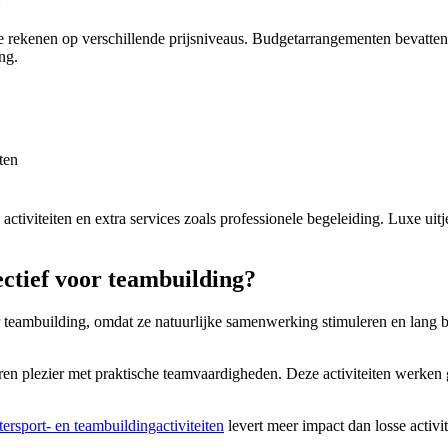
 je rekenen op verschillende prijsniveaus. Budgetarrangementen bevatte
ng.
ten
iviteiten en extra services zoals professionele begeleiding. Luxe uitje
fectief voor teambuilding?
eambuilding, omdat ze natuurlijke samenwerking stimuleren en lang bij
n plezier met praktische teamvaardigheden. Deze activiteiten werken
ersport- en teambuildingactiviteiten
levert meer impact dan losse activi