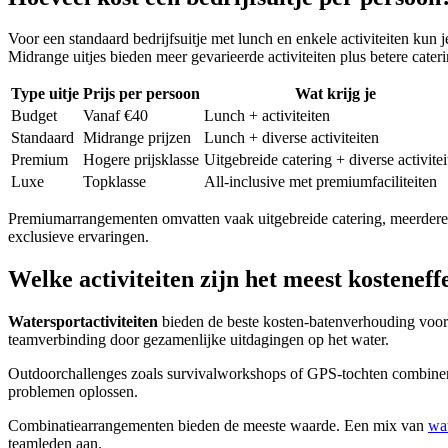
Voor een standaard bedrijfsuitje met lunch en enkele activiteiten kun
Midrange uitjes bieden meer gevarieerde activiteiten plus betere cateri
Type uitje
Prijs per persoon
Wat krijg je
Budget
Vanaf €40
Lunch + activiteiten
Standaard
Midrange prijzen
Lunch + diverse activiteiten
Premium
Hogere prijsklasse
Uitgebreide catering + diverse activitei
Luxe
Topklasse
All-inclusive met premiumfaciliteiten
Premiumarrangementen omvatten vaak uitgebreide catering, meerdere act
exclusieve ervaringen.
Welke activiteiten zijn het meest kostenef
Watersportactiviteiten
bieden de beste kosten-batenverhouding voor t
teamverbinding door gezamenlijke uitdagingen op het water.
Outdoorchallenges zoals survivalworkshops of GPS-tochten combinere
problemen oplossen.
Combinatiearrangementen bieden de meeste waarde. Een mix van
wat
teamleden aan.