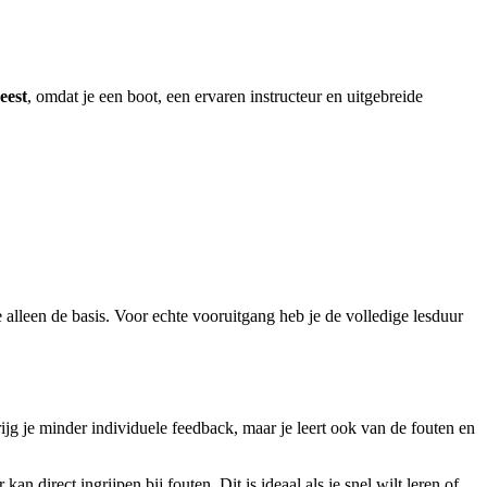
eest
, omdat je een boot, een ervaren instructeur en uitgebreide
alleen de basis. Voor echte vooruitgang heb je de volledige lesduur
ijg je minder individuele feedback, maar je leert ook van de fouten en
direct ingrijpen bij fouten. Dit is ideaal als je snel wilt leren of