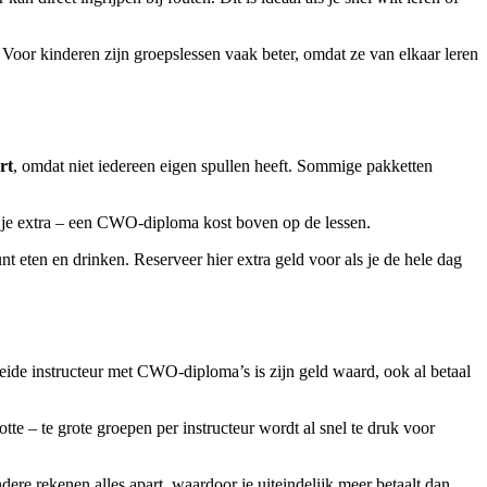
 Voor kinderen zijn groepslessen vaak beter, omdat ze van elkaar leren
rt
, omdat niet iedereen eigen spullen heeft. Sommige pakketten
al je extra – een CWO-diploma kost boven op de lessen.
t eten en drinken. Reserveer hier extra geld voor als je de hele dag
eide instructeur met CWO-diploma’s is zijn geld waard, ook al betaal
te – te grote groepen per instructeur wordt al snel te druk voor
dere rekenen alles apart, waardoor je uiteindelijk meer betaalt dan