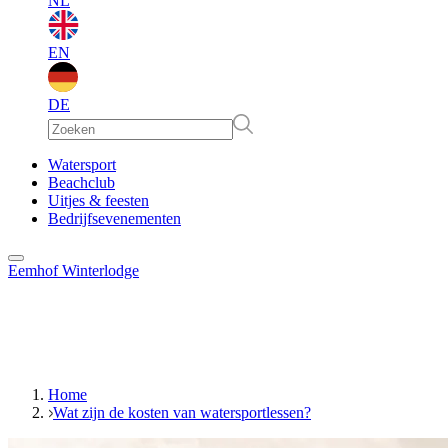
NL
EN
DE
EN
Watersport
Beachclub
Uitjes & feesten
DE
Bedrijfsevenementen
Eemhof Winterlodge
Home
Wat zijn de kosten van watersportlessen?