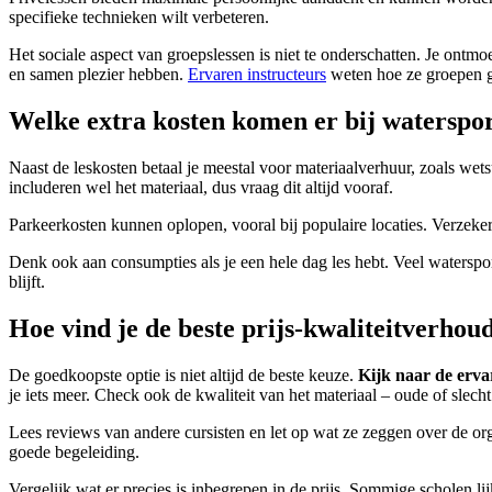
specifieke technieken wilt verbeteren.
Het sociale aspect van groepslessen is niet te onderschatten. Je ontm
en samen plezier hebben.
Ervaren instructeurs
weten hoe ze groepen g
Welke extra kosten komen er bij waterspor
Naast de leskosten betaal je meestal voor materiaalverhuur, zoals wets
includeren wel het materiaal, dus vraag dit altijd vooraf.
Parkeerkosten kunnen oplopen, vooral bij populaire locaties. Verzeker
Denk ook aan consumpties als je een hele dag les hebt. Veel watersport
blijft.
Hoe vind je de beste prijs-kwaliteitverhou
De goedkoopste optie is niet altijd de beste keuze.
Kijk naar de erva
je iets meer. Check ook de kwaliteit van het materiaal – oude of slec
Lees reviews van andere cursisten en let op wat ze zeggen over de orga
goede begeleiding.
Vergelijk wat er precies is inbegrepen in de prijs. Sommige scholen li