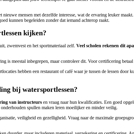
oet nieuwe mensen met dezelfde interesse, wat de ervaring leuker maakt.
oed kunnen begeleiden zonder dat iemand achterop raakt.
tlessen kijken?
uit, zwemvest en het sportmateriaal zelf.
Veel scholen rekenen dit apa
ing is meestal inbegrepen, maar controleer dit. Voor certificering beta
locaties hebben een restaurant of café waar je tussen de lessen door kun
ding bij watersportlessen?
ring van instructeurs
en vraag naar hun kwalificaties. Een goed opgel
ht onderhouden spullen maken leren moeilijker en minder veilig.
nisatie, veiligheid en gezelligheid. Vraag naar de maximale groepsgroot
jken duurder, maar includeren materiaal, verzekering en certificering. An