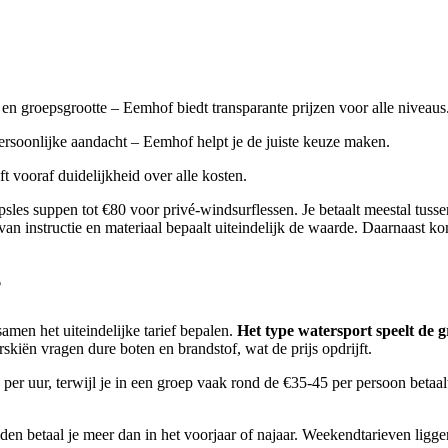
 en groepsgrootte – Eemhof biedt transparante prijzen voor alle niveaus
ersoonlijke aandacht – Eemhof helpt je de juiste keuze maken.
 vooraf duidelijkheid over alle kosten.
sles suppen tot €80 voor privé-windsurflessen. Je betaalt meestal tuss
van instructie en materiaal bepaalt uiteindelijk de waarde. Daarnaast k
?
samen het uiteindelijke tarief bepalen.
Het type watersport speelt de g
kiën vragen dure boten en brandstof, wat de prijs opdrijft.
per uur, terwijl je in een groep vaak rond de €35-45 per persoon betaal
n betaal je meer dan in het voorjaar of najaar. Weekendtarieven ligge