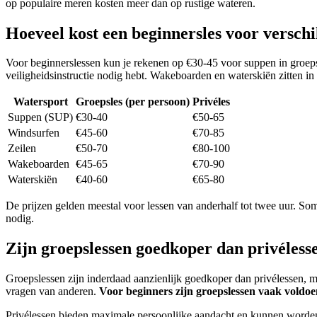
op populaire meren kosten meer dan op rustige wateren.
Hoeveel kost een beginnersles voor versch
Voor beginnerslessen kun je rekenen op €30-45 voor suppen in groe
veiligheidsinstructie nodig hebt. Wakeboarden en waterskiën zitten i
Watersport
Groepsles (per persoon)
Privéles
Suppen (SUP)
€30-40
€50-65
Windsurfen
€45-60
€70-85
Zeilen
€50-70
€80-100
Wakeboarden
€45-65
€70-90
Waterskiën
€40-60
€65-80
De prijzen gelden meestal voor lessen van anderhalf tot twee uur. So
nodig.
Zijn groepslessen goedkoper dan privélesse
Groepslessen zijn inderdaad aanzienlijk goedkoper dan privélessen, ma
vragen van anderen.
Voor beginners zijn groepslessen vaak voldo
Privélessen bieden maximale persoonlijke aandacht en kunnen worden aan