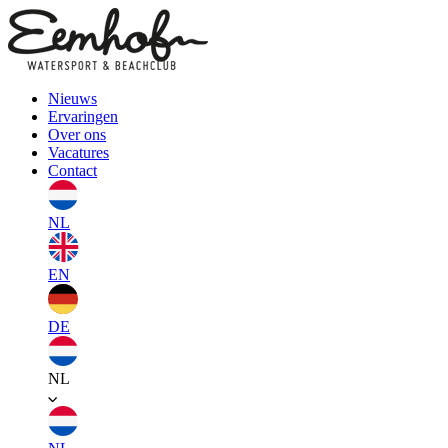
Nieuws
Ervaringen
Over ons
Vacatures
Contact
NL
EN
DE
NL