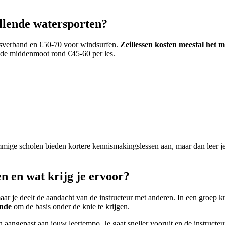
illende watersporten?
psverband en €50-70 voor windsurfen.
Zeillessen kosten meestal het m
n de middenmoot rond €45-60 per les.
mmige scholen bieden kortere kennismakingslessen aan, maar dan leer je 
n en wat krijg je ervoor?
ar je deelt de aandacht van de instructeur met anderen. In een groep kr
ende
om de basis onder de knie te krijgen.
gepast aan jouw leertempo. Je gaat sneller vooruit en de instructeur kan 