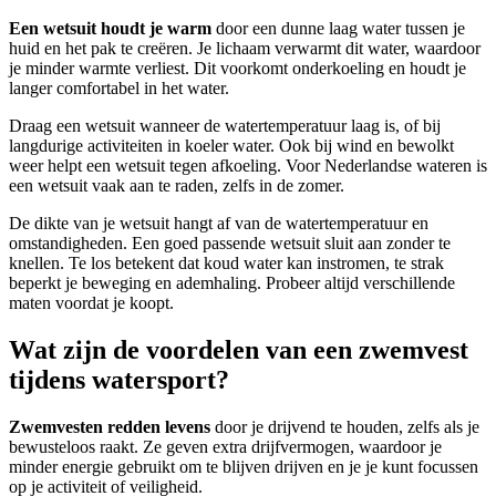
Een wetsuit houdt je warm
door een dunne laag water tussen je
huid en het pak te creëren. Je lichaam verwarmt dit water, waardoor
je minder warmte verliest. Dit voorkomt onderkoeling en houdt je
langer comfortabel in het water.
Draag een wetsuit wanneer de watertemperatuur laag is, of bij
langdurige activiteiten in koeler water. Ook bij wind en bewolkt
weer helpt een wetsuit tegen afkoeling. Voor Nederlandse wateren is
een wetsuit vaak aan te raden, zelfs in de zomer.
De dikte van je wetsuit hangt af van de watertemperatuur en
omstandigheden. Een goed passende wetsuit sluit aan zonder te
knellen. Te los betekent dat koud water kan instromen, te strak
beperkt je beweging en ademhaling. Probeer altijd verschillende
maten voordat je koopt.
Wat zijn de voordelen van een zwemvest
tijdens watersport?
Zwemvesten redden levens
door je drijvend te houden, zelfs als je
bewusteloos raakt. Ze geven extra drijfvermogen, waardoor je
minder energie gebruikt om te blijven drijven en je je kunt focussen
op je activiteit of veiligheid.