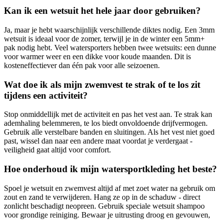
Kan ik een wetsuit het hele jaar door gebruiken?
Ja, maar je hebt waarschijnlijk verschillende diktes nodig. Een 3mm
wetsuit is ideaal voor de zomer, terwijl je in de winter een 5mm+
pak nodig hebt. Veel watersporters hebben twee wetsuits: een dunne
voor warmer weer en een dikke voor koude maanden. Dit is
kosteneffectiever dan één pak voor alle seizoenen.
Wat doe ik als mijn zwemvest te strak of te los zit
tijdens een activiteit?
Stop onmiddellijk met de activiteit en pas het vest aan. Te strak kan
ademhaling belemmeren, te los biedt onvoldoende drijfvermogen.
Gebruik alle verstelbare banden en sluitingen. Als het vest niet goed
past, wissel dan naar een andere maat voordat je verdergaat -
veiligheid gaat altijd voor comfort.
Hoe onderhoud ik mijn watersportkleding het beste?
Spoel je wetsuit en zwemvest altijd af met zoet water na gebruik om
zout en zand te verwijderen. Hang ze op in de schaduw - direct
zonlicht beschadigt neopreen. Gebruik speciale wetsuit shampoo
voor grondige reiniging. Bewaar je uitrusting droog en gevouwen,