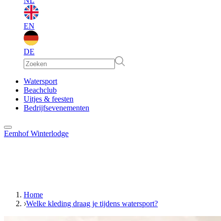
NL
EN
DE
EN
Watersport
Beachclub
Uitjes & feesten
DE
Bedrijfsevenementen
Eemhof Winterlodge
Home
Welke kleding draag je tijdens watersport?