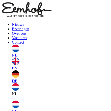
Nieuws
Ervaringen
Over ons
Vacatures
Contact
NL
EN
DE
NL