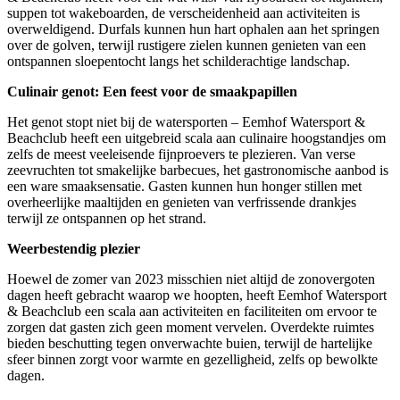
suppen tot wakeboarden, de verscheidenheid aan activiteiten is
overweldigend. Durfals kunnen hun hart ophalen aan het springen
over de golven, terwijl rustigere zielen kunnen genieten van een
ontspannen sloepentocht langs het schilderachtige landschap.
Culinair genot: Een feest voor de smaakpapillen
Het genot stopt niet bij de watersporten – Eemhof Watersport &
Beachclub heeft een uitgebreid scala aan culinaire hoogstandjes om
zelfs de meest veeleisende fijnproevers te plezieren. Van verse
zeevruchten tot smakelijke barbecues, het gastronomische aanbod is
een ware smaaksensatie. Gasten kunnen hun honger stillen met
overheerlijke maaltijden en genieten van verfrissende drankjes
terwijl ze ontspannen op het strand.
Weerbestendig plezier
Hoewel de zomer van 2023 misschien niet altijd de zonovergoten
dagen heeft gebracht waarop we hoopten, heeft Eemhof Watersport
& Beachclub een scala aan activiteiten en faciliteiten om ervoor te
zorgen dat gasten zich geen moment vervelen. Overdekte ruimtes
bieden beschutting tegen onverwachte buien, terwijl de hartelijke
sfeer binnen zorgt voor warmte en gezelligheid, zelfs op bewolkte
dagen.