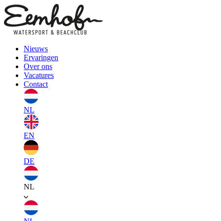
Nieuws
Ervaringen
Over ons
Vacatures
Contact
NL
EN
DE
NL