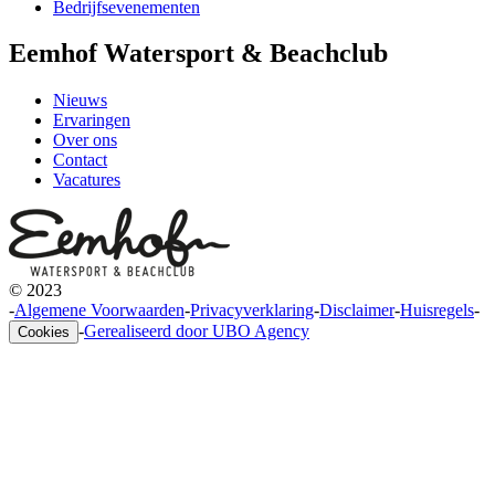
Bedrijfsevenementen
Eemhof Watersport & Beachclub
Nieuws
Ervaringen
Over ons
Contact
Vacatures
© 2023
-
Algemene Voorwaarden
-
Privacyverklaring
-
Disclaimer
-
Huisregels
-
-
Gerealiseerd door UBO Agency
Cookies