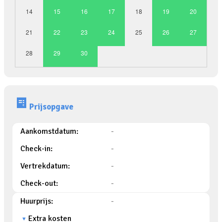
14
15
16
17
18
19
20
21
22
23
24
25
26
27
28
29
30
Prijsopgave
Aankomstdatum:
-
Check-in:
-
Vertrekdatum:
-
Check-out:
-
Huurprijs:
-
Extra kosten