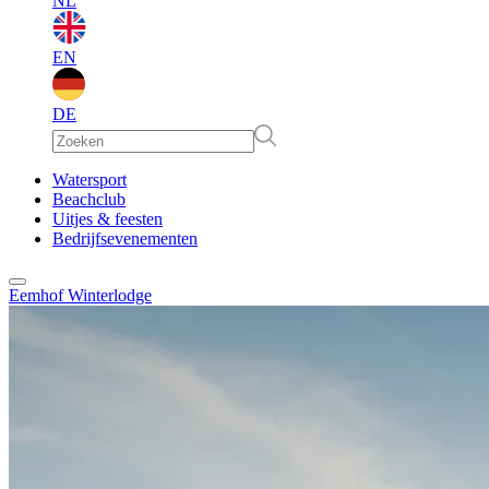
NL
EN
DE
EN
Watersport
Beachclub
Uitjes & feesten
DE
Bedrijfsevenementen
Eemhof Winterlodge