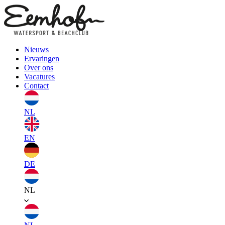
Nieuws
Ervaringen
Over ons
Vacatures
Contact
NL
EN
DE
NL