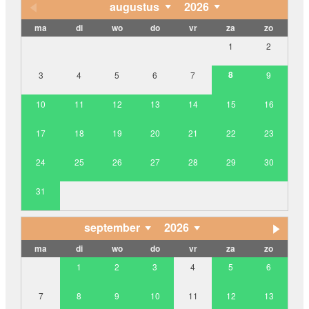
augustus
2026
ma
di
wo
do
vr
za
zo
1
2
8
3
4
5
6
7
9
10
11
12
13
14
15
16
17
18
19
20
21
22
23
24
25
26
27
28
29
30
31
september
2026
ma
di
wo
do
vr
za
zo
1
2
3
4
5
6
7
8
9
10
11
12
13