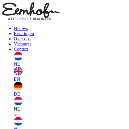
Nieuws
Ervaringen
Over ons
Vacatures
Contact
NL
EN
DE
NL