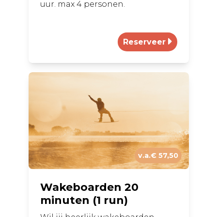
uur. max 4 personen.
v.a.€ 57,50
Wakeboarden 20
minuten (1 run)