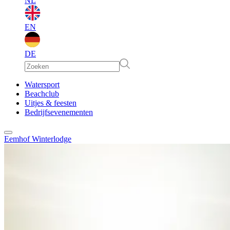
NL
EN
DE
EN
Watersport
Beachclub
Uitjes & feesten
DE
Bedrijfsevenementen
Eemhof Winterlodge