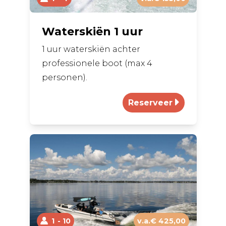
Waterskiën 1 uur
1 uur waterskiën achter
professionele boot (max 4
personen).
1
10
v.a.€ 425,00