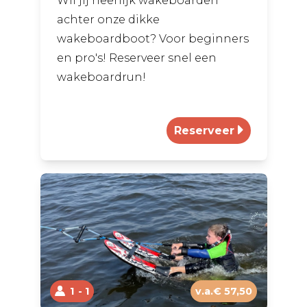
Wil jij heerlijk wakeboarden
achter onze dikke
wakeboardboot? Voor beginners
en pro's! Reserveer snel een
wakeboardrun!
1
1
v.a.€ 57,50