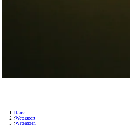
Home
Watersport
Waterskiën