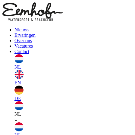
Nieuws
Ervaringen
Over ons
Vacatures
Contact
NL
EN
DE
NL