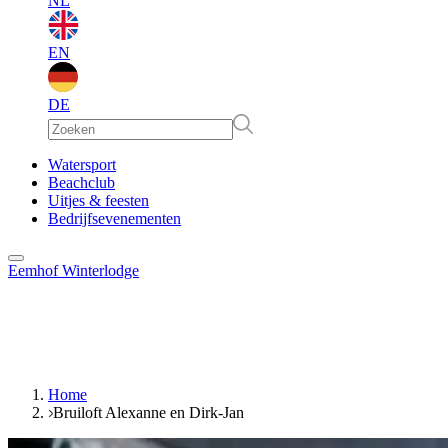
NL
EN
DE
EN
Watersport
Beachclub
Uitjes & feesten
DE
Bedrijfsevenementen
Eemhof Winterlodge
Home
Bruiloft Alexanne en Dirk-Jan