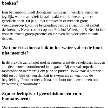
boeken?
Een banaanboot biedt doorgaans ruimte aan meerdere personen
tegelijk, wat de activiteit ideaal maakt voor kleine én grotere
gezelschappen. Of je nu met z'n tweeën of met een grote
vriendengroep komt, de begeleiding past de rit aan op het aantal
deelnemers. Neem contact op met Eemhof Watersport & Beachclub
voor de exacte groepsgroottes en tarieven die voor jouw situatie
gelden.
Wat moet ik doen als ik in het water val en de boot
niet meer zie?
In de praktijk zal dit niet snel gebeuren, want de begeleiders houden
alle deelnemers voortdurend in de gaten. Bij een val stopt de
motorboot en keert terug om je op te pikken. Jouw taak is simpel:
blijf rustig, blijf drijven dankzij je zwemvest en wacht op de
begeleiding. Probeer niet zelf naar de boot toe te zwemmen om
verwarring te voorkomen.
Zijn er leeftijds- of gewichtslimieten voor
banaanvaren?
De meeste aanbieders hanteren een minimumleeftijd voor deelname,