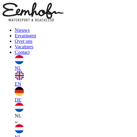
Nieuws
Ervaringen
Over ons
Vacatures
Contact
NL
EN
DE
NL