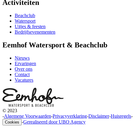
Activiteiten
Beachclub
Watersport
Uitjes & feesten
Bedrijfsevenementen
Eemhof Watersport & Beachclub
Nieuws
Ervaringen
Over ons
Contact
Vacatures
© 2023
-
Algemene Voorwaarden
-
Privacyverklaring
-
Disclaimer
-
Huisregels
-
-
Gerealiseerd door UBO Agency
Cookies