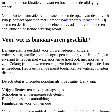
maar om de combinatie van vaart en bochten die de uitdaging
creëert.
Voor exacte informatie over de snelheid en de opzet van de activiteit
kun je contact opnemen met
Eemhof Watersport & Beachclub
. Zij
stemmen de rit altijd af op de deelnemers, zodat het voor iedereen
een leuke en passende ervaring wordt.
Voor wie is banaanvaren geschikt?
Banaanvaren is geschikt voor vrijwel iedereen: kinderen,
volwassenen, families, vriendengroepen en bedrijven. Je hoeft geen
ervaring te hebben met watersport en je hoeft ook niet sportief te
zijn. Zolang je kunt zwemmen en je zin hebt in een beetje actie, kun
je meedoen. Het is een van de meest toegankelijke wateractiviteiten
die er zijn.
De activiteit is bijzonder populair als groepsuitje. Denk aan:
Vrijgezellenfeesten en verjaardagsuitjes
Schoolreisjes en verenigingsactiviteiten
Bedrijfsuitjes en teambuilding
Familiedagen voor jong en oud
Voor jonge kinderen geldt dat de begeleiding altijd kijkt of deelname