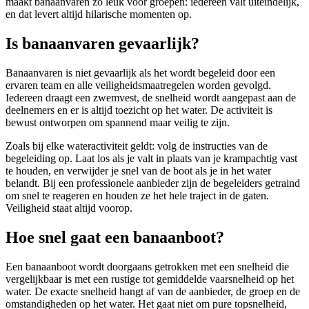
maakt banaanvaren zo leuk voor groepen: iedereen valt uiteindelijk,
en dat levert altijd hilarische momenten op.
Is banaanvaren gevaarlijk?
Banaanvaren is niet gevaarlijk als het wordt begeleid door een
ervaren team en alle veiligheidsmaatregelen worden gevolgd.
Iedereen draagt een zwemvest, de snelheid wordt aangepast aan de
deelnemers en er is altijd toezicht op het water. De activiteit is
bewust ontworpen om spannend maar veilig te zijn.
Zoals bij elke wateractiviteit geldt: volg de instructies van de
begeleiding op. Laat los als je valt in plaats van je krampachtig vast
te houden, en verwijder je snel van de boot als je in het water
belandt. Bij een professionele aanbieder zijn de begeleiders getraind
om snel te reageren en houden ze het hele traject in de gaten.
Veiligheid staat altijd voorop.
Hoe snel gaat een banaanboot?
Een banaanboot wordt doorgaans getrokken met een snelheid die
vergelijkbaar is met een rustige tot gemiddelde vaarsnelheid op het
water. De exacte snelheid hangt af van de aanbieder, de groep en de
omstandigheden op het water. Het gaat niet om pure topsnelheid,