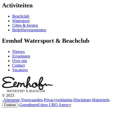
Activiteiten
Beachclub
Watersport
Uitjes & feesten
Bedrijfsevenementen
Eemhof Watersport & Beachclub
Nieuws
Ervaringen
Over ons
Contact
Vacatures
© 2023
-
Algemene Voorwaarden
-
Privacyverklaring
-
Disclaimer
-
Huisregels
-
-
Gerealiseerd door UBO Agency
Cookies