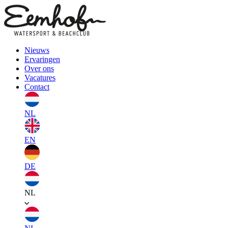
Nieuws
Ervaringen
Over ons
Vacatures
Contact
NL
EN
DE
NL