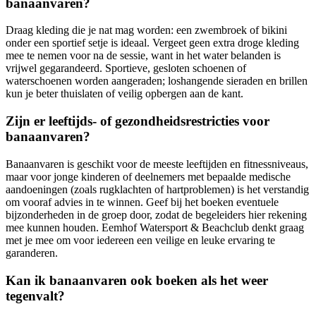
banaanvaren?
Draag kleding die je nat mag worden: een zwembroek of bikini
onder een sportief setje is ideaal. Vergeet geen extra droge kleding
mee te nemen voor na de sessie, want in het water belanden is
vrijwel gegarandeerd. Sportieve, gesloten schoenen of
waterschoenen worden aangeraden; loshangende sieraden en brillen
kun je beter thuislaten of veilig opbergen aan de kant.
Zijn er leeftijds- of gezondheidsrestricties voor
banaanvaren?
Banaanvaren is geschikt voor de meeste leeftijden en fitnessniveaus,
maar voor jonge kinderen of deelnemers met bepaalde medische
aandoeningen (zoals rugklachten of hartproblemen) is het verstandig
om vooraf advies in te winnen. Geef bij het boeken eventuele
bijzonderheden in de groep door, zodat de begeleiders hier rekening
mee kunnen houden. Eemhof Watersport & Beachclub denkt graag
met je mee om voor iedereen een veilige en leuke ervaring te
garanderen.
Kan ik banaanvaren ook boeken als het weer
tegenvalt?