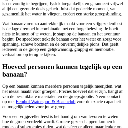
is eenvoudig te begrijpen, fysiek toegankelijk en garandeert vrijwel
altijd een gezonde dosis gelach. Juist dat gedeelde moment, van
gezamenlijk het water in vliegen, creëert een sterke groepsbinding.
Wat banaanvaren zo aantrekkelijk maakt voor een vrijgezellenfeest
is de lage drempel in combinatie met een hoge beleving. Je hoeft
niets te kunnen of te weten, je stapt op de banaan en het avontuur
begint. De speedboot trekt de banaan over het water en zorgt voor
spanning, scheve bochten en de onvermijdelijke plons. Dat geeft
iedereen in de groep een gelijkwaardig, grappig en memorabel
verhaal om op terug te kijken.
Hoeveel personen kunnen tegelijk op een
banaan?
Op een banaan kunnen meerdere personen tegelijk meerijden, wat
het ideaal maakt voor groepen. Precies hoeveel dat er zijn, hangt af
van de beschikbare materialen en de groepsgrootte. Neem contact
op met
Eemhof Watersport & Beachclub
voor de exacte capaciteit
en mogelijkheden voor jouw groep.
Voor een vrijgezellenfeest is het handig om van tevoren te weten
hoe de groep verdeeld wordt. Grotere gezelschappen kunnen in
rondes of subgroepjes rijden, wat de sfeer er alleen maar leuker op