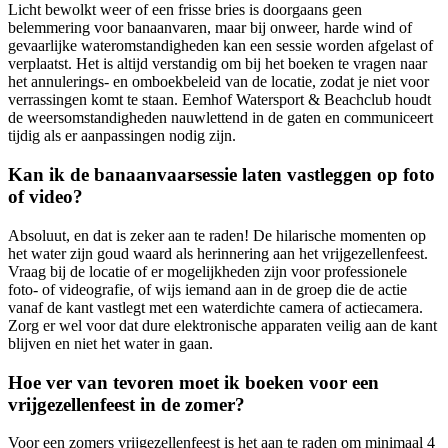
Licht bewolkt weer of een frisse bries is doorgaans geen
belemmering voor banaanvaren, maar bij onweer, harde wind of
gevaarlijke wateromstandigheden kan een sessie worden afgelast of
verplaatst. Het is altijd verstandig om bij het boeken te vragen naar
het annulerings- en omboekbeleid van de locatie, zodat je niet voor
verrassingen komt te staan. Eemhof Watersport & Beachclub houdt
de weersomstandigheden nauwlettend in de gaten en communiceert
tijdig als er aanpassingen nodig zijn.
Kan ik de banaanvaarsessie laten vastleggen op foto
of video?
Absoluut, en dat is zeker aan te raden! De hilarische momenten op
het water zijn goud waard als herinnering aan het vrijgezellenfeest.
Vraag bij de locatie of er mogelijkheden zijn voor professionele
foto- of videografie, of wijs iemand aan in de groep die de actie
vanaf de kant vastlegt met een waterdichte camera of actiecamera.
Zorg er wel voor dat dure elektronische apparaten veilig aan de kant
blijven en niet het water in gaan.
Hoe ver van tevoren moet ik boeken voor een
vrijgezellenfeest in de zomer?
Voor een zomers vrijgezellenfeest is het aan te raden om minimaal 4