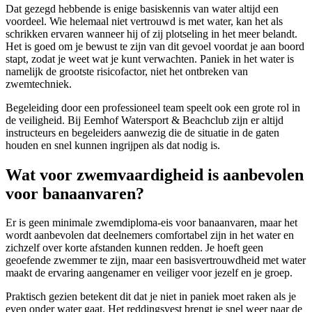
Dat gezegd hebbende is enige basiskennis van water altijd een
voordeel. Wie helemaal niet vertrouwd is met water, kan het als
schrikken ervaren wanneer hij of zij plotseling in het meer belandt.
Het is goed om je bewust te zijn van dit gevoel voordat je aan boord
stapt, zodat je weet wat je kunt verwachten. Paniek in het water is
namelijk de grootste risicofactor, niet het ontbreken van
zwemtechniek.
Begeleiding door een professioneel team speelt ook een grote rol in
de veiligheid. Bij Eemhof Watersport & Beachclub zijn er altijd
instructeurs en begeleiders aanwezig die de situatie in de gaten
houden en snel kunnen ingrijpen als dat nodig is.
Wat voor zwemvaardigheid is aanbevolen
voor banaanvaren?
Er is geen minimale zwemdiploma-eis voor banaanvaren, maar het
wordt aanbevolen dat deelnemers comfortabel zijn in het water en
zichzelf over korte afstanden kunnen redden. Je hoeft geen
geoefende zwemmer te zijn, maar een basisvertrouwdheid met water
maakt de ervaring aangenamer en veiliger voor jezelf en je groep.
Praktisch gezien betekent dit dat je niet in paniek moet raken als je
even onder water gaat. Het reddingsvest brengt je snel weer naar de