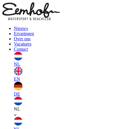
Nieuws
Ervaringen
Over ons
Vacatures
Contact
NL
EN
DE
NL