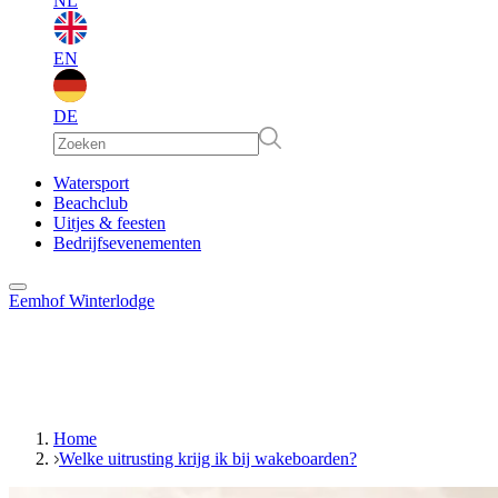
NL
EN
DE
EN
Watersport
Beachclub
Uitjes & feesten
DE
Bedrijfsevenementen
Eemhof Winterlodge
Home
Welke uitrusting krijg ik bij wakeboarden?