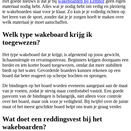
Het goede nieuws is dat je bij
wakeboarden bij Eemhof
geen eigen
materiaal nodig hebt. Alles wat je nodig hebt om veilig en plezierig
te wakeboarden staat voor je klaar. Zo kun je je volledig richten op
het leren van de sport, zonder dat je je zorgen hoeft te maken over
welk materiaal je moet aanschaffen.
Welk type wakeboard krijg ik
toegewezen?
Het type wakeboard dat je krijgt, is afgestemd op jouw gewicht,
lichaamslengte en ervaringsniveau. Beginners krijgen doorgaans een
breder en iets korter board toegewezen, omdat dat meer stabiliteit
biedt op het water. Gevorderde boarders kunnen rekenen op een
board dat beter reageert op scherpe bochten en sprongen.
De bindingen op het board worden eveneens aangepast aan de maat
van je voeten, zodat je stevig maar comfortabel vastzit. Een goede
pasvorm van de bindingen is belangrijk, niet alleen voor controle
over het board, maar ook voor je veiligheid. Bij twijfel over de juiste
maat of het meest geschikte board helpt ons team je graag verder.
Wat doet een reddingsvest bij het
wakeboarden?