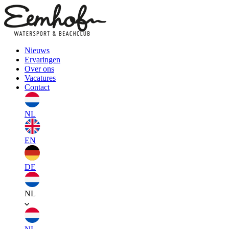
Nieuws
Ervaringen
Over ons
Vacatures
Contact
NL
EN
DE
NL